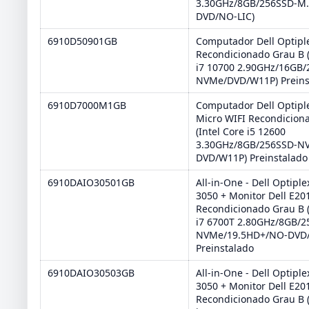
3.30GHz/8GB/256SSD-M
DVD/NO-LIC)
6910D50901GB
Computador Dell Optipl
Recondicionado Grau B (
i7 10700 2.90GHz/16GB/
NVMe/DVD/W11P) Preins
6910D7000M1GB
Computador Dell Optipl
Micro WIFI Recondicion
(Intel Core i5 12600
3.30GHz/8GB/256SSD-N
DVD/W11P) Preinstalado
6910DAIO30501GB
All-in-One - Dell Optipl
3050 + Monitor Dell E20
Recondicionado Grau B (
i7 6700T 2.80GHz/8GB/2
NVMe/19.5HD+/NO-DVD
Preinstalado
6910DAIO30503GB
All-in-One - Dell Optipl
3050 + Monitor Dell E20
Recondicionado Grau B (