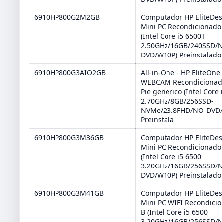
6910HP800G2M2GB
Computador HP EliteDes
Mini PC Recondicionado
(Intel Core i5 6500T
2.50GHz/16GB/240SSD/
DVD/W10P) Preinstalado
6910HP800G3AIO2GB
All-in-One - HP EliteOne
WEBCAM Recondicionad
Pie generico (Intel Core
2.70GHz/8GB/256SSD-
NVMe/23.8FHD/NO-DVD
Preinstala
6910HP800G3M36GB
Computador HP EliteDes
Mini PC Recondicionado
(Intel Core i5 6500
3.20GHz/16GB/256SSD/
DVD/W10P) Preinstalado
6910HP800G3M41GB
Computador HP EliteDes
Mini PC WIFI Recondici
B (Intel Core i5 6500
3.20GHz/16GB/256SSD/