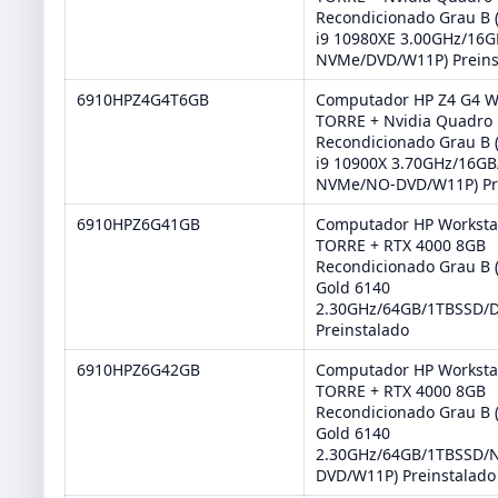
Recondicionado Grau B (
i9 10980XE 3.00GHz/16
NVMe/DVD/W11P) Preins
6910HPZ4G4T6GB
Computador HP Z4 G4 W
TORRE + Nvidia Quadro
Recondicionado Grau B (
i9 10900X 3.70GHz/16GB
NVMe/NO-DVD/W11P) Pr
6910HPZ6G41GB
Computador HP Worksta
TORRE + RTX 4000 8GB
Recondicionado Grau B (
Gold 6140
2.30GHz/64GB/1TBSSD/
Preinstalado
6910HPZ6G42GB
Computador HP Worksta
TORRE + RTX 4000 8GB
Recondicionado Grau B (
Gold 6140
2.30GHz/64GB/1TBSSD/
DVD/W11P) Preinstalado