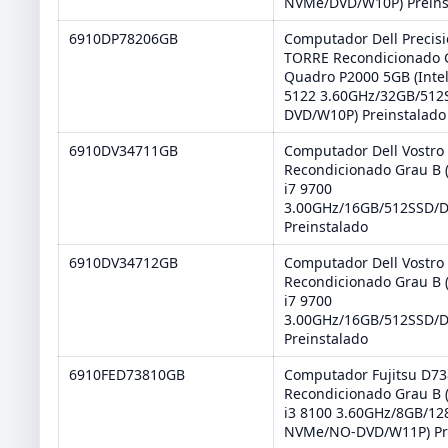
NVMe/DVD/W10P) Preins
6910DP78206GB
Computador Dell Precis
TORRE Recondicionado 
Quadro P2000 5GB (Inte
5122 3.60GHz/32GB/512
DVD/W10P) Preinstalado
6910DV34711GB
Computador Dell Vostro
Recondicionado Grau B (
i7 9700
3.00GHz/16GB/512SSD/
Preinstalado
6910DV34712GB
Computador Dell Vostro
Recondicionado Grau B (
i7 9700
3.00GHz/16GB/512SSD/
Preinstalado
6910FED73810GB
Computador Fujitsu D73
Recondicionado Grau B (
i3 8100 3.60GHz/8GB/12
NVMe/NO-DVD/W11P) Pr