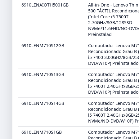
6910LENAIOTH5001GB
All-in-One - Lenovo Thi
500 TÁCTIL Recondicion
(Intel Core i5 7500T
2.70GHz/8GB/128SSD-
NVMe/11.6FHD/NO-DVD
Preinstalad
6910LENM710S12GB
Computador Lenovo M71
Recondicionado Grau B (
i5 7400 3.00GHz/8GB/2
DVD/W10P) Preinstalado
6910LENM710S13GB
Computador Lenovo M71
Recondicionado Grau B (
i5 7400T 2.40GHz/8GB/
DVD/W10P) Preinstalado
6910LENM710S14GB
Computador Lenovo M71
Recondicionado Grau B (
i5 7400T 2.40GHz/8GB/2
NVMe/NO-DVD/W10P) Pr
6910LENM710S1GB
Computador Lenovo M71
Recondicionado Grau B (