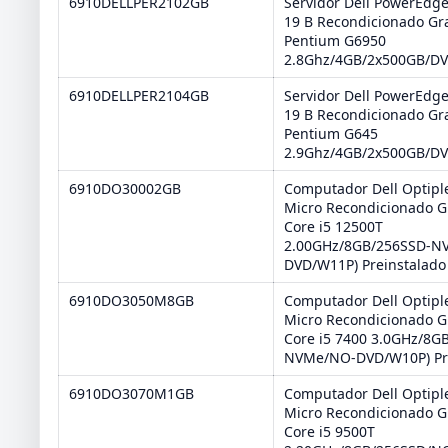
6910DELLPER2102GB
Servidor Dell PowerEdg
19 B Recondicionado Gra
Pentium G6950
2.8Ghz/4GB/2x500GB/D
6910DELLPER2104GB
Servidor Dell PowerEdg
19 B Recondicionado Gra
Pentium G645
2.9Ghz/4GB/2x500GB/D
6910DO30002GB
Computador Dell Optipl
Micro Recondicionado Gr
Core i5 12500T
2.00GHz/8GB/256SSD-N
DVD/W11P) Preinstalado
6910DO3050M8GB
Computador Dell Optipl
Micro Recondicionado Gr
Core i5 7400 3.0GHz/8G
NVMe/NO-DVD/W10P) Pr
6910DO3070M1GB
Computador Dell Optipl
Micro Recondicionado Gr
Core i5 9500T